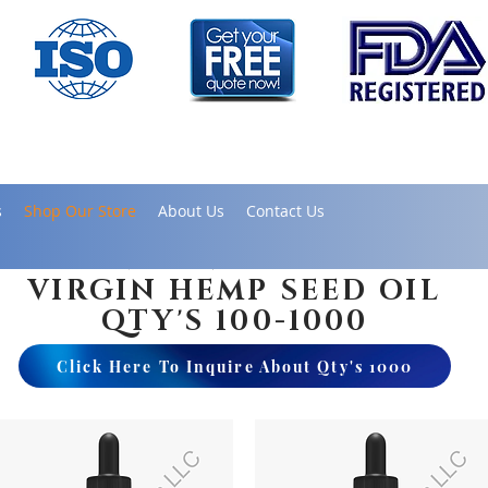
s
Shop Our Store
About Us
Contact Us
LESALE/PRIVATE LABEL & 
VIRGIN HEMP SEED OIL
QTY'S 100-1000
Click Here To Inquire About Qty's 1000