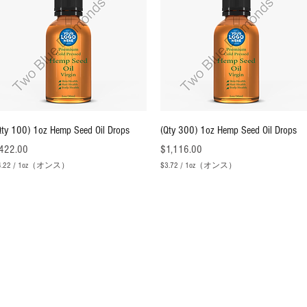
クイックビュー
クイックビュー
Qty 100) 1oz Hemp Seed Oil Drops
(Qty 300) 1oz Hemp Seed Oil Drops
価格
価格
422.00
$1,116.00
.22
/
1oz（オンス）
$3.72
/
1oz（オンス）
$
3
.
7
2
／
／
1
オ
オ
ン
ン
ス
ス